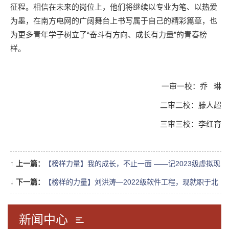
征程。相信在未来的岗位上，他们将继续以专业为笔、以热爱
为墨，在南方电网的广阔舞台上书写属于自己的精彩篇章，也
为更多青年学子树立了“奋斗有方向、成长有力量”的青春榜
样。
一审一校：乔 琳
二审二校：滕人超
三审三校：李红育
↑
上一篇：
【榜样力量】我的成长，不止一面 ——记2023级虚拟现
实技术专业优秀学生曹立颖
↓
下一篇：
【榜样的力量】刘洪涛—2022级软件工程，现就职于北
京云锦汇智信息技术有限公司 java后端开发工程师
新闻中心