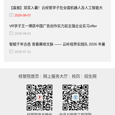
【喜报】双奖入囊！云经管学子在全国机器人及人工智能大
赛中连续两年获国家一等奖
2026-08-07
VR学子王一博获中国广告创作实力前五强企业实习offer
2026-08-01
智赋千年古邑 青春赓续文脉 —— 云岭视界实践队 2026 年暑
期 “三下乡” 社会实践
2026-07-31
经管院首页
|
网上服务大厅
|
校历
|
招生网
经管院官方微信
信息与智能工程学院