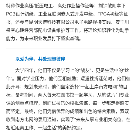
特种作业高压/低压电工、高处作业操作证等；刘钟敏则拿下
PCB设计初级、工业互联网嵌入式开发中级、FPGA初级等证
书，还参与昆明天博科技有限公司电子电路焊接实践、安宁川
盛空心砖经营部配电设备维护等工作，将理论知识转化为动手
能力，为未来职业发展打下坚实基础。
以爱为伴，共赴理想彼岸
大学四年，他们不仅是学习上的“战友”，更是生活中的“伙
伴”。面对学业压力，他们互相鼓励；遭遇挫折迷茫时，他们彼
此开导；规划未来时，他们坚定选择“一起上岸南方电网”的目
标。备考期间，两人每天在图书馆一起学习，从笔试六门专业
课的侧重点梳理，到面试技巧的模拟演练，每一步都走得踏实
而坚定。最终，他们凭借优异的成绩和出色的综合素质，双双
收到南方电网的录用通知，实现了“未来从事专业相关岗位、在
相近距离工作、一起生活”的美好约定。