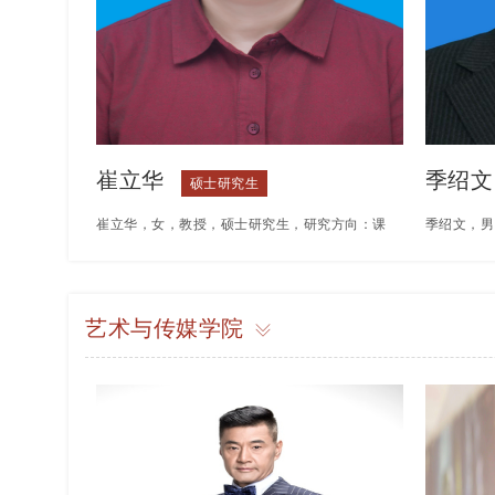
新工程项目
项，云南省
崔立华
季绍文
硕士研究生
崔立华，女，教授，硕士研究生，研究方向：课
季绍文，男
程与教学、教育管理。教育学院院长，云南省高
历，副教授
等教育学会理事、云南省职业教育研究院研究
作者”，多
艺术与传媒学院
员、云南经济管理学院第九届学术委员会委员，
党务工作者
国际认证蒙台梭利教育高级指导师。主讲课程：
主持校级课
教育学、中外教育史、课堂教学策略与技能等课
在全国中文
程。主持参与省厅级以上科研、教研项目20余