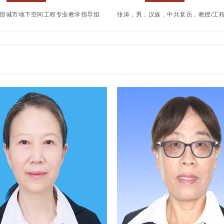
部城市地下空间工程专业教学指导组
张涛，男，汉族，中共党员，教授/工
省工程管理和工程造价专业教学指导
师双能型教师。硕士研究生毕业于昆明
委员，全国大学生结构设计竞赛云南
学，获工学硕士学位；本科毕业于河北
长。获云南省科技进步三等奖、云南
院，获工学学士学位。2011年8月到
奖三等奖以及云南省优秀教学成果一
任建筑工程学院常务副院长、建筑工程
奖。
部委员会统战委员。承担《水利工程概
程水文与水利计算》课程的授课。获得
成果奖2项，公开发表35篇论文，主持
学合作协同育人项目1项、厅级课题1
编教材4部，实用新型专利授权7项、
件著作权6项；指导大学生创新创业训
目国家级1项、省级2项。先后荣获校