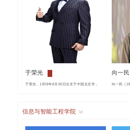
个；公开发表学术论文40余篇；完成专著1部
《中国民办职业教育发展研究》、参编2部；获
得专利授权7项。
于荣光
向一民
于荣光，1958年8月30日出生于中国北京市，
向一民（1
毕业于北京市风雷京剧团，中国内地男演员、导
策划人、编
演、监制、于鸣魁之子。11岁考入北京市风雷
新闻评论部
信息与智能工程学院
京剧团任演员学习武生，自幼学习京剧十年。
纪录片创作
1982年开始，被香港导演徐小明发掘，相继出
彩”风暴》