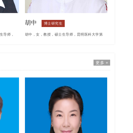
胡中
博士研究生
生导师，
胡中，女，教授，硕士生导师，昆明医科大学第
省优秀女
一附属医院康复医学科主任退休。从事医疗、教
科大学
育和科研工作近40年。曾获得卫生厅科技三等
更多 +
长期任职于
奖，昆明医科大学，医科大学附属医院科研成果
科大学基
奖多项。
解剖学与
授委员会
统模块负
作，曾赴
访问学