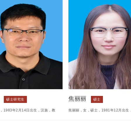
子罗》《背上歌声去远方》《浪漫的
组成员云南省美协重彩画展评委副主任
片，其中《背上歌声去远方》获澳门
艺美术师高评委委员主要画展：2017
影节文化多样性大奖，《浪漫的心》
《版纳雨林▪胶树》重彩画参展中国—
电影节金奖。 2023年执导记录电影
南亚国际美术展主办：中共云南省委宣
》获第13届北京国际电影节评审团
南省文学艺术界联合会作品荣获成就奖2
品奖及第36届中国电影金鸡奖提
作品《金沙峡谷》参加《重走长征路写
的十二集大型公益慈
展》主办：云南省文化厅展地：
焦丽丽
硕士研究生
硕士
，1983年2月14日出生，汉族，教
焦丽丽，女，硕士，1981年12月出生
程硕士，云南省民办教育优秀教师，
教授。研究生毕业于西南林业大学，获
事业发展“十四五”规划编制工作组成
位。2008年8月入职云南经济管理学