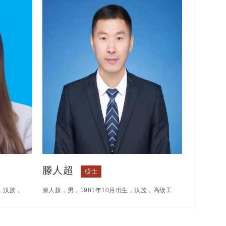
云南省工
部门担任主要领导。获得国家级、省级新闻奖上
年作品
百项。出版《激情守望》、《南极行记》等专
—南亚东
著。
传部，云
017年
生作品
滕人超
硕士
，汉族，
滕人超，男，1981年10月出生，汉族，高级工
硕士学
程师，中国民盟盟员。硕士研究生毕业于中国石
院，主要任
油大学机械设计及理论专业，本科毕业于吉林大