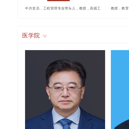
中共党员，工程管理专业带头人，教授，高级工
教授，教育
程师、一级建造师，云南省高校工程训练教学指
委员，云南
导委员会委员；公开发表论文30余篇，获得实
委员会主任
医学院
用新型专利6个，出版专著１本，主编教材2
省赛区秘书
本，主持云南省级质量工程3项，参与省级课题
省自然科学
2项，主持厅级课题3项；荣获“广联达杯”工程项
等奖、二等
目管理沙盘模拟大赛“优秀指导教师”、云南省教
育厅教学管理工作“先进个人”“高等学校卓越青年
教师”等荣誉。