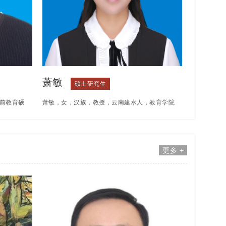
萧敏
硕士研究生
前教育硕
萧敏，女，汉族，教授，云南建水人，教育学院
长。中国
副院长，多次获评云南经济管理学院“先进教育
，中国学
工作者”“优秀共产党员”称号。发表论文20余
更多 +
会幼儿园
篇，主持/参与校级及以上课题13项，实用新型
专利2项；专著1部，主讲《教育心理学》《职
业生涯规划与就业指导》等课程。