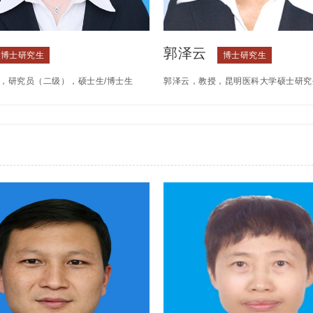
产党
郭泽云
博士研究生
博士研究生
，研究员（二级），硕士生/博士生
郭泽云，教授，昆明医科大学硕士研究
经济管理学院医学院药学专业带头
省级教学名师，云南省优秀教师、云南
政府特殊津贴获得者，云南省中青年
教师、云南省五一巾帼标兵，获昆明医
带头人，云南省代谢性疾病药物基础
“伍达观” 奖教金奖等多项教学荣誉。
队带头人，云南省委联系专家，国家
昆明医科大学基础医学院，曾任昆明医
金函审专家，教育部学位论文函审专
础医学院组织胚胎学教研室主任、人体
药理学会副理事长，云南省党外知识
组织胚胎学系党支部书记、基础医学教
理事，《中国药理学通报》编委。主
副主任及主任，临床医学创新班生殖系
科学基金资助项目4项，云南省应用
责人，长期担任基础医学院教学督导工
划重点项目3项，云南省重点产业创
瑞士苏黎世大学医学院神经研究所担任