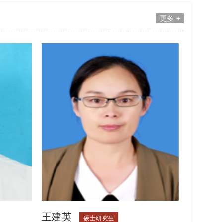
指导师、CCVC认证高级礼仪指导师。主讲《商
更多 +
务谈判》《国际商法》《商务礼仪》等课程，主
持及参与教育部人文社科研究、科技部项目及省
哲学社会科学规划等各级各类科研项目10余
项，其中主持及参与校级科研项目与质量工程6
项；曾为云南省财政厅、红河州税务局、云南省
交投集团等多家企事业单位提供专业培训。荣获
云南省教育厅师德演讲比赛二等奖、第二届云南
青年社科学术演讲比赛优秀奖。
王建英
硕士研究生