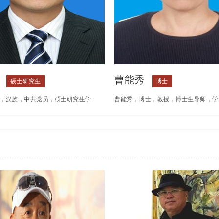
1项，云南省高层次人才培引项目2
者。
应用基础研究计划面上项目4项，
曹能秀
硕士研究生
博士
，汉族，中共党员，硕士研究生学
曹能秀，博士，教授，博士生导师，学
。曾2次荣获“云南省高校优秀党务工
士点学术硕士负责人，教育学院名誉院
次被学校评为“优秀共产党员”、“优秀
教育学会学前教育专业委员会常务理事
”、“先进个人”，主持省级课题2项，
前教育研究会理事，中国学前教育研究
题1项，公开发表论文10余篇，其中
课程与教学专业委员会委员。
核心期刊发表论文2篇。