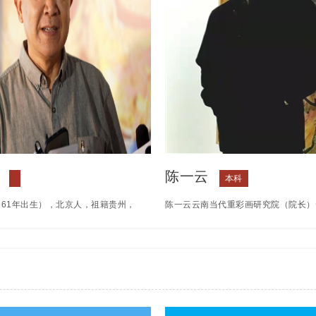
陈一云
本科
961年出生），北京人，祖籍贵州，
陈一云云南当代重彩画研究院（院长）
剧、导演。1997年调入中央电视台
管理学院学院美术学专业负责人，重彩
《东方时空》《生活空间》栏目参与
作室负责人，云南省美术家协会会员云
，策划、总导演《灵与肉》《“打
重彩画艺委会副主任，国家高级工艺美
等纪录片。 2009年转向电影创作，自
艺术基金资助云南现代重彩画人才培养