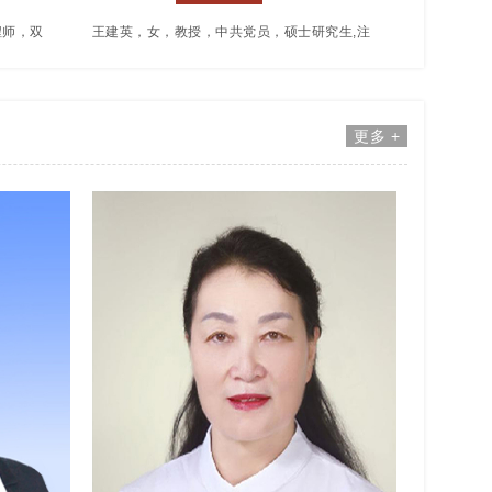
程师，双
王建英，女，教授，中共党员，硕士研究生,注
理工大
册建造师。曾获全国 “智慧树杯”课程思政示范案
工程学
例教学大赛一获奖、云南省高校教师教学创新大
更多 +
校工作，担
赛二等奖，省级教学成果二等奖、校级教学大赛
学院总支
一等奖。在国内外公共期刊上发表论文30余
论》《工
篇，其中SCI期刊3篇，北大核心期刊8篇，主持
校级教学
或参与国家级，省部级科学研究项目4项，校级
教育部产
教学改革项目5项，主编或参编教材3本，获授
项，副主
权实用新型专利8项，主持了企业委托项目12
计算机软
项。先后获云南省民办教育教书育人“优秀教
练计划项
师”、校级“卓越教师”、“优秀教师”、“优秀共产
级优秀共
党员”、“教书育人楷模”、“教学名师”