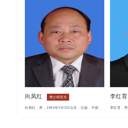
演了《木棉袈裟》《海市蜃楼》等影片 。90年
编自导《知
代，于荣光到香港发展，拍摄近50部影片 。这
心》等故事
其中包括《古今大战秦俑情》《东瀛游侠》《东
国际数字电
方不败之风云再起》《少年黄飞鸿之铁马骝》
获澳门国际
《超级计划》等影片 ，与唐季礼、袁和平、李
《无音之乐
连杰、成龙、甄子丹等均有合作 。2001年，就
特别关注作
读北京广播学院，取得硕士研究
名。其执导
向凤红
李红育
博士研究生
向凤红，男，1964年5月5日出生，汉族，中国
李红育，男
共产党员，教授。博士研究生毕业于昆明理工大
授，软件工
学矿物加工工程专业，硕士研究生毕业于昆明理
云南省教育