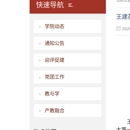
当前位
快速导航
王建
学院动态
20
通知公告
迎评促建
党团工作
教与学
产教融合
大赛