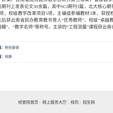
共期刊上发表论文30余篇，其中SCI期刊3篇，北大核心
4项，校级教学改革项目5项，主编或参编教材3本，获授
先后获云南省民办教育教书育人“优秀教师”、校级“卓越教师
楷模”、“教学名师”等称号。主讲的“工程测量”课程获云
篇：
杨张鉴镜
篇：
徐静
经管院首页
|
网上服务大厅
|
校历
|
招生网