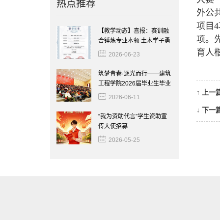
热点推荐
外公
项目
【教学动态】喜报：赛训融
项。
合锤炼专业本领 土木学子勇
夺全国 BIM 大赛佳绩
育人
2026-06-23
筑梦青春·逐光而行——建筑
工程学院2026届毕业生毕业
↑
上一
典礼圆满落幕
2026-06-11
↓
下一
“我为资助代言”学生资助宣
传大使招募
2026-05-25